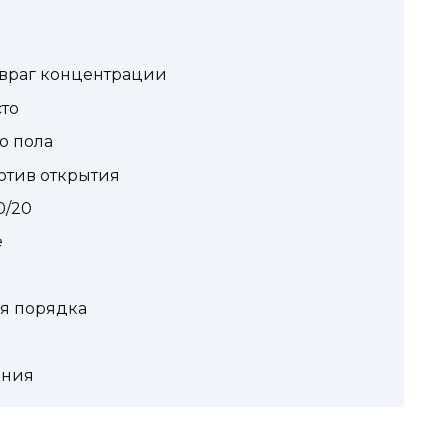
враг концентрации
сто
о пола
отив открытия
0/20
е
я порядка
ения