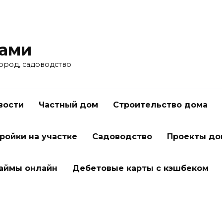
ками
город, садоводство
вости
Частный дом
Строительство дома
ройки на участке
Садоводство
Проекты до
займы онлайн
Дебетовые карты с кэшбеком