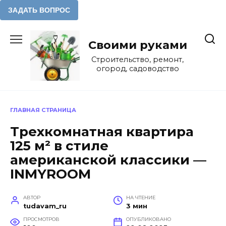
Перейти
к
Своими руками
содержанию
Строительство, ремонт,
огород, садоводство
ГЛАВНАЯ СТРАНИЦА
Трехкомнатная квартира
125 м² в стиле
американской классики —
INMYROOM
АВТОР
НА ЧТЕНИЕ
tudavam_ru
3 мин
ПРОСМОТРОВ
ОПУБЛИКОВАНО