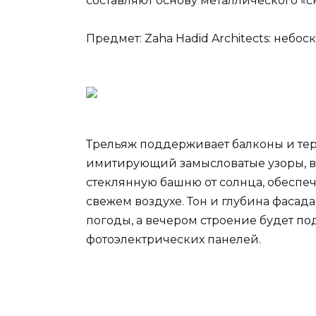
составляют основу металлического «с
Предмет:
Zaha Hadid Architects: небо
Трельяж поддерживает балконы и тер
имитирующий замысловатые узоры, вы
стеклянную башню от солнца, обеспе
свежем воздухе. Тон и глубина фасад
погоды, а вечером строение будет по
фотоэлектрических панелей.