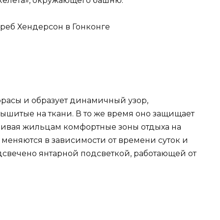
келета», окружающего башню.
скреб Хендерсон в Гонконге
расы и образует динамичный узор,
шитые на ткани. В то же время оно защищает
чивая жильцам комфортные зоны отдыха на
а меняются в зависимости от времени суток и
дсвечено янтарной подсветкой, работающей от