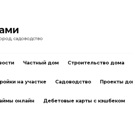
ками
город, садоводство
вости
Частный дом
Строительство дома
ройки на участке
Садоводство
Проекты до
займы онлайн
Дебетовые карты с кэшбеком