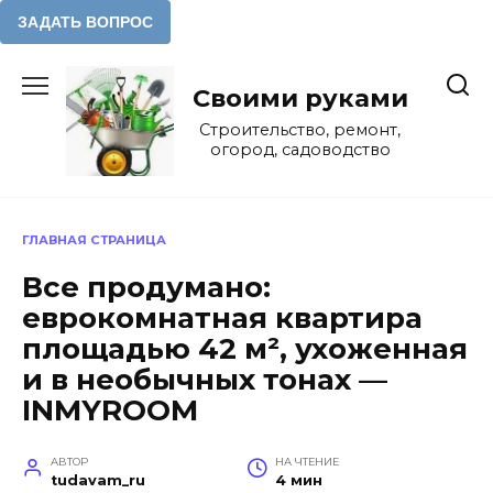
Перейти
к
Своими руками
содержанию
Строительство, ремонт,
огород, садоводство
ГЛАВНАЯ СТРАНИЦА
Все продумано:
еврокомнатная квартира
площадью 42 м², ухоженная
и в необычных тонах —
INMYROOM
АВТОР
НА ЧТЕНИЕ
tudavam_ru
4 мин