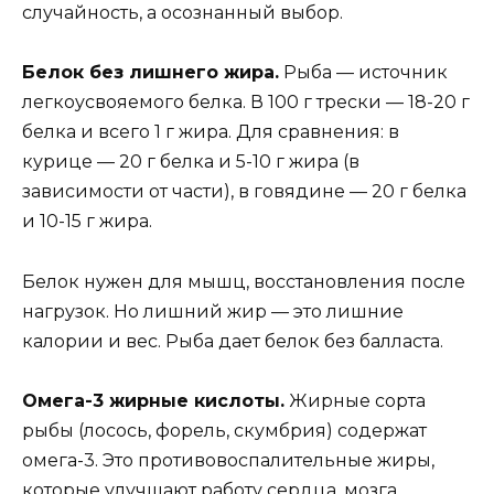
случайность, а осознанный выбор.
Белок без лишнего жира.
Рыба — источник
легкоусвояемого белка. В 100 г трески — 18-20 г
белка и всего 1 г жира. Для сравнения: в
курице — 20 г белка и 5-10 г жира (в
зависимости от части), в говядине — 20 г белка
и 10-15 г жира.
Белок нужен для мышц, восстановления после
нагрузок. Но лишний жир — это лишние
калории и вес. Рыба дает белок без балласта.
Омега-3 жирные кислоты.
Жирные сорта
рыбы (лосось, форель, скумбрия) содержат
омега-3. Это противовоспалительные жиры,
которые улучшают работу сердца, мозга,