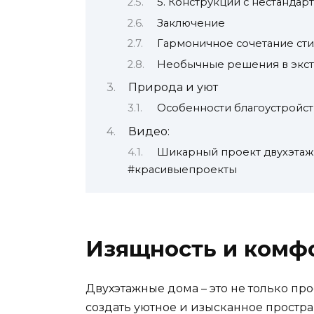
5. Конструкции с нестандар
Заключение
Гармоничное сочетание ст
Необычные решения в экс
Природа и уют
Особенности благоустройс
Видео:
Шикарный проект двухэтаж
#красивыепроекты
Изящность и комф
Двухэтажные дома – это не только пр
создать уютное и изысканное простр