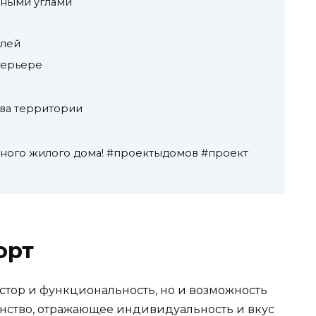
тными углами
илей
терьере
тва территории
ного жилого дома! #проектыдомов #проект
орт
остор и функциональность, но и возможность
анство, отражающее индивидуальность и вкус