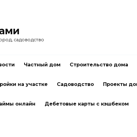
ками
город, садоводство
вости
Частный дом
Строительство дома
ройки на участке
Садоводство
Проекты до
займы онлайн
Дебетовые карты с кэшбеком