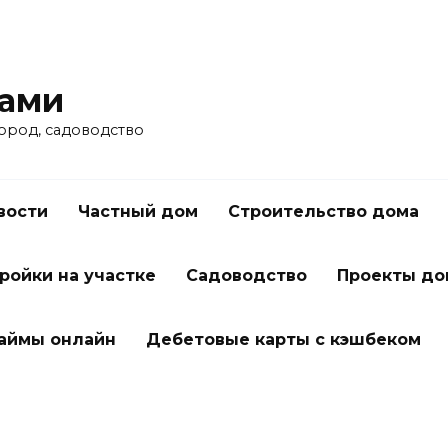
ками
город, садоводство
вости
Частный дом
Строительство дома
ройки на участке
Садоводство
Проекты до
займы онлайн
Дебетовые карты с кэшбеком