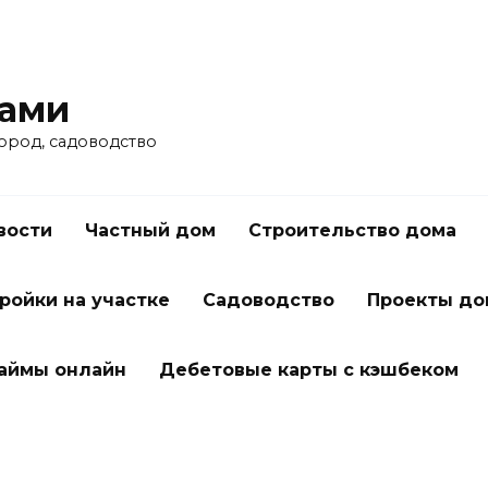
ками
город, садоводство
вости
Частный дом
Строительство дома
ройки на участке
Садоводство
Проекты до
займы онлайн
Дебетовые карты с кэшбеком