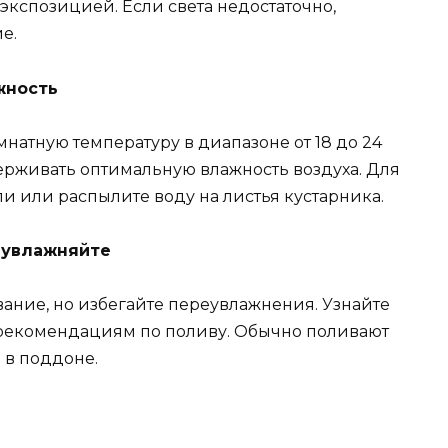
 экспозицией. Если света недостаточно,
е.
жность
натную температуру в диапазоне от 18 до 24
ерживать оптимальную влажность воздуха. Для
и или распылите воду на листья кустарника.
реувлажняйте
ание, но избегайте переувлажнения. Узнайте
 рекомендациям по поливу. Обычно поливают
 в поддоне.