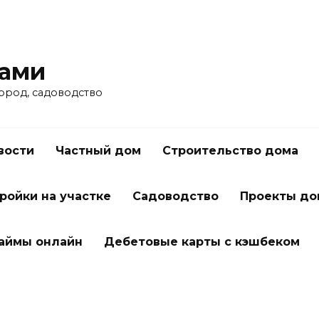
ками
город, садоводство
вости
Частный дом
Строительство дома
ройки на участке
Садоводство
Проекты до
займы онлайн
Дебетовые карты с кэшбеком