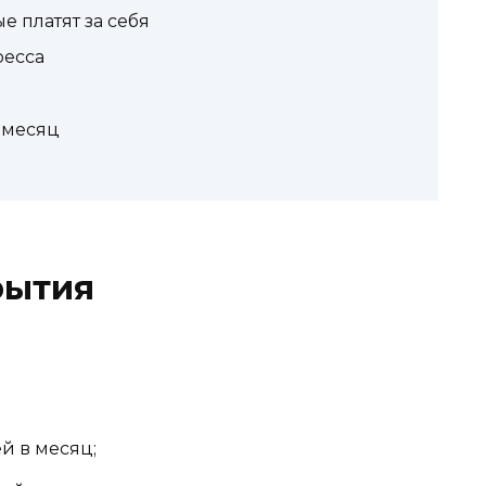
 платят за себя
ресса
 месяц
рытия
й в месяц;