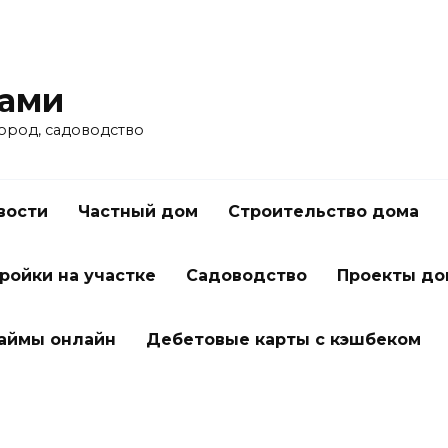
ками
город, садоводство
вости
Частный дом
Строительство дома
ройки на участке
Садоводство
Проекты до
займы онлайн
Дебетовые карты с кэшбеком