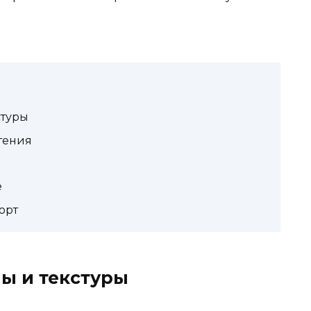
стуры
тения
е
орт
ы и текстуры