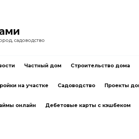
ками
город, садоводство
вости
Частный дом
Строительство дома
ройки на участке
Садоводство
Проекты до
займы онлайн
Дебетовые карты с кэшбеком