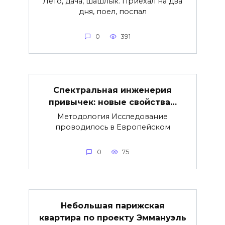
Лето, дача, шашлык. Приехал на два
дня, поел, поспал
0
391
Спектральная инженерия
привычек: новые свойства…
Методология Исследование
проводилось в Европейском
0
75
Небольшая парижская
квартира по проекту Эммануэль