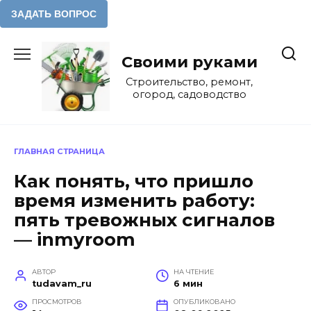
Перейти
к
Своими руками
содержанию
Строительство, ремонт,
огород, садоводство
ГЛАВНАЯ СТРАНИЦА
Как понять, что пришло
время изменить работу:
пять тревожных сигналов
— inmyroom
АВТОР
НА ЧТЕНИЕ
tudavam_ru
6 мин
ПРОСМОТРОВ
ОПУБЛИКОВАНО