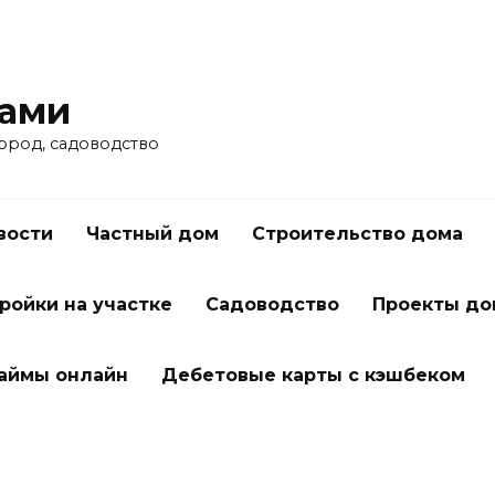
ками
город, садоводство
вости
Частный дом
Строительство дома
ройки на участке
Садоводство
Проекты до
займы онлайн
Дебетовые карты с кэшбеком