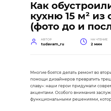
Как обустроил
кухню 15 м² из
(фото до и по
АВТОР
НА ЧТЕНИЕ
tudavam_ru
2 мин
Многие боятся делать ремонт во втор
помощи дизайнеров превратить трешк
славу»: наши герои придумали совр
акцентами. Особого внимания заслужив
функциональными решениями, котор