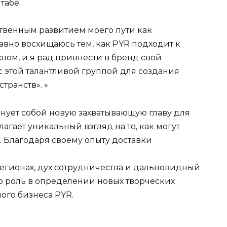
табе.
твенным развитием моего пути как
авно восхищаюсь тем, как PYR подходит к
лом, и я рад привнести в бренд свой
 с этой талантливой группой для создания
транств». »
нует собой новую захватывающую главу для
агает уникальный взгляд на то, как могут
. Благодаря своему опыту доставки
егионах, дух сотрудничества и дальновидный
ую роль в определении новых творческих
ого бизнеса PYR.