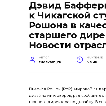
Дэвид Баффер
к Чикагской с
Рошона в качес
старшего дире
Новости отрас
АВТОР
НА ЧТЕНИЕ
tudavam_ru
5 мин
Пьер-Ив Рошон (PYR), мировой лидер
дизайна интерьеров, рад сообщить 
главного директора по дизайну. В с