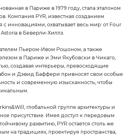
нованная в Париже в 1979 году, стала эталоном
в. Компания PYR, известная созданием
я с инновациями, охватывает весь мир: от Four
Astoria в Беверли-Хиллз.
вателем Пьером-Ивом Рошоном, а также
лезом в Париже и Эми Якубовски в Чикаго,
стью, создавая интерьеры, превосходящие
абон и Дэвид Баффери привносят свои особые
ьность и современную изысканность, чтобы
никальным.
kins&Will, глобальной группе архитектуры и
ное присутствие. Имея доступ к передовым
ойчивому развитию, PYR остается столь же
ым на традициях, проектируя пространства,