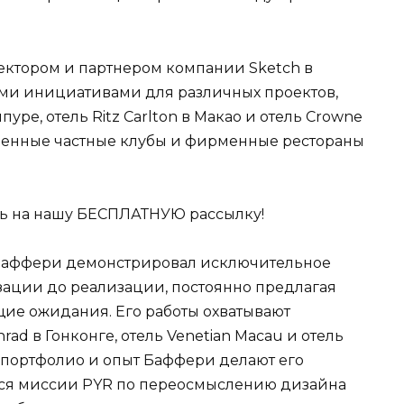
ктором и партнером компании Sketch в
ыми инициативами для различных проектов,
пуре, отель Ritz Carlton в Макао и отель Crowne
исленные частные клубы и фирменные рестораны
сь на нашу БЕСПЛАТНУЮ рассылку!
 Баффери демонстрировал исключительное
изации до реализации, постоянно предлагая
ие ожидания. Его работы охватывают
rad в Гонконге, отель Venetian Macau и отель
 портфолио и опыт Баффери делают его
я миссии PYR по переосмыслению дизайна