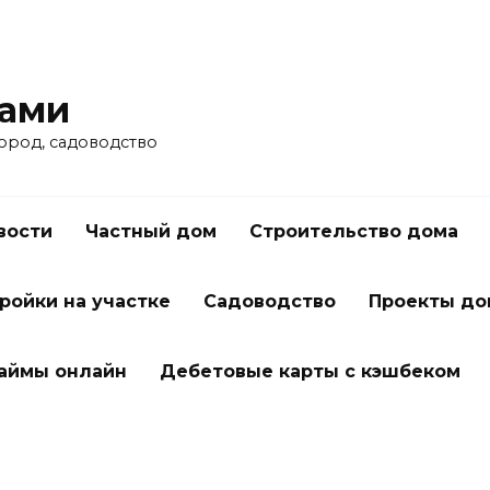
ками
город, садоводство
вости
Частный дом
Строительство дома
ройки на участке
Садоводство
Проекты до
займы онлайн
Дебетовые карты с кэшбеком