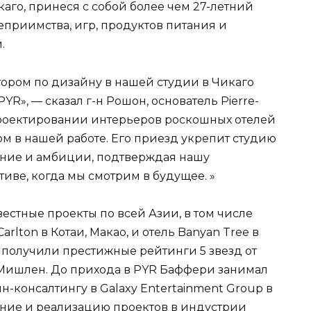
аго, принеся с собой более чем 27-летний
еприимства, игр, продуктов питания и
.
ором по дизайну в нашей студии в Чикаго
YR», — сказал г-н Рошон, основатель Pierre-
проектировании интерьеров роскошных отелей
м в нашей работе. Его приезд укрепит студию
ение и амбиции, подтверждая нашу
иве, когда мы смотрим в будущее. »
естные проекты по всей Азии, в том числе
Carlton в Котаи, Макао, и отель Banyan Tree в
в получили престижные рейтинги 5 звезд от
 Мишлен. До прихода в PYR Баффери занимал
-консалтингу в Galaxy Entertainment Group в
ание и реализацию проектов в индустрии