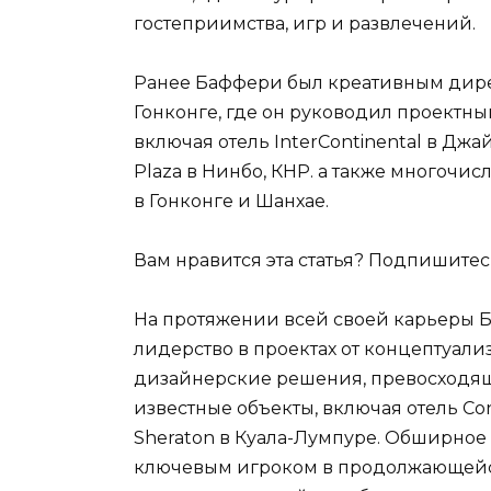
гостеприимства, игр и развлечений.
Ранее Баффери был креативным дире
Гонконге, где он руководил проектн
включая отель InterContinental в Джай
Plaza в Нинбо, КНР. а также многоч
в Гонконге и Шанхае.
Вам нравится эта статья? Подпишите
На протяжении всей своей карьеры
лидерство в проектах от концептуал
дизайнерские решения, превосходящ
известные объекты, включая отель Con
Sheraton в Куала-Лумпуре. Обширное
ключевым игроком в продолжающейс