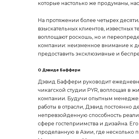
которые настолько же продуманы, на
На протяжении более четырех десят
взыскательных клиентов, известных те
воплощают роскошь, но и переопреде
компании: неизменное внимание к де
предоставить эксклюзивные и беспр
О Дэвиде Баффери
Дэвид Баффери руководит ежедневны
чикагской студии PYR, воплощая в ж
компании. Будучи опытным менеджер
работы в отрасли, Дэвид постоянно д
непревзойденную способность реали
сфере гостеприимства и дизайна. Его
проделанную в Азии, где несколько п