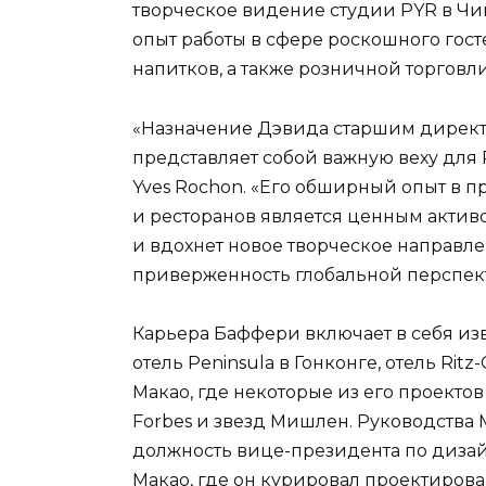
творческое видение студии PYR в Чик
опыт работы в сфере роскошного гост
напитков, а также розничной торговли
«Назначение Дэвида старшим директ
представляет собой важную веху для P
Yves Rochon. «Его обширный опыт в 
и ресторанов является ценным активо
и вдохнет новое творческое направл
приверженность глобальной перспект
Карьера Баффери включает в себя изв
отель Peninsula в Гонконге, отель Ritz-
Макао, где некоторые из его проекто
Forbes и звезд Мишлен. Руководства
должность вице-президента по дизайн
Макао, где он курировал проектиров