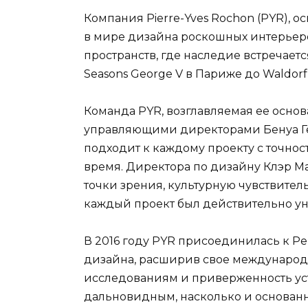
Компания Pierre-Yves Rochon (PYR), ос
в мире дизайна роскошных интерьеро
пространств, где наследие встречаетс
Seasons George V в Париже до Waldorf 
Команда PYR, возглавляемая ее осно
управляющими директорами Бенуа Ге
подходит к каждому проекту с точно
время. Директора по дизайну Клэр М
точки зрения, культурную чувствител
каждый проект был действительно у
В 2016 году PYR присоединилась к Per
дизайна, расширив свое международ
исследованиям и приверженность уст
дальновидным, насколько и основанн