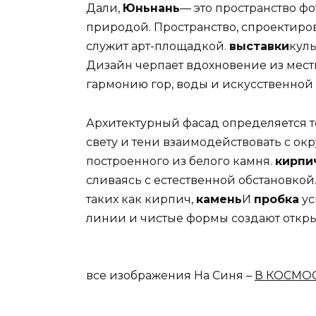
Дали,
Юньнань
— это пространство фо
природой. Пространство, спроектиров
служит арт-площадкой.
выставки
куль
Дизайн черпает вдохновение из местн
гармонию гор, воды и искусственной
Архитектурный фасад определяется
свету и тени взаимодействовать с о
построенного из белого камня.
кирпи
сливаясь с естественной обстановкой
таких как кирпич,
камень
И
пробка
ус
линии и чистые формы создают откры
все изображения На Синя –
В КОСМО