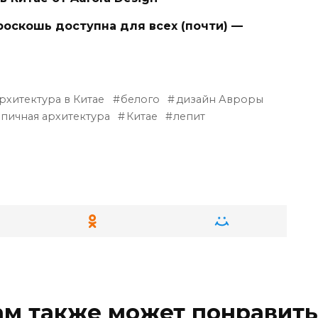
роскошь доступна для всех (почти) —
рхитектура в Китае
белого
дизайн Авроры
пичная архитектура
Китае
лепит
ам также может понравить