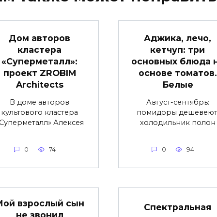
Дом авторов
Аджика, лечо,
кластера
кетчуп: три
«Суперметалл»:
основных блюда 
проект ZROBIM
основе томатов.
Architects
Белые
В доме авторов
Август-сентябрь:
культового кластера
помидоры дешевеют
Суперметалл» Алексея
холодильник полон
0
74
0
94
Мой взрослый сын
Спектральная
не звонил