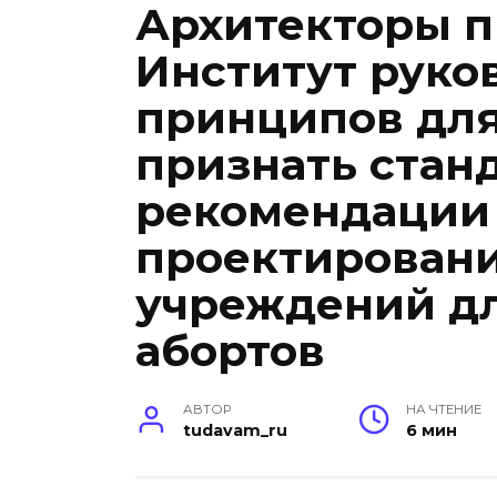
Архитекторы 
Институт руко
принципов для
признать стан
рекомендации
проектирован
учреждений д
абортов
АВТОР
НА ЧТЕНИЕ
tudavam_ru
6 мин