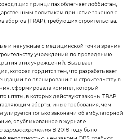
уководящих принципах облегчает лоббистам,
дарственным политикам принятие законов о
 абортов (TRAP), требующих строительства.
ые и ненужные с медицинской точки зрения
строительству учреждений по проведению
крытия этих учреждений. Вызывает
ия, которая гордится тем, что разрабатывает
ндации по планированию и строительству в
ния, сформировала комитет, который
то штаты, в которых действуют законы TRAP,
авляющим аборты, иные требования, чем,
егулируется только законами об амбулаторной
ание, опубликованное в журнале
о здравоохранения
В 2018 году было
ей вероятностью, чем законы OBS, требуют