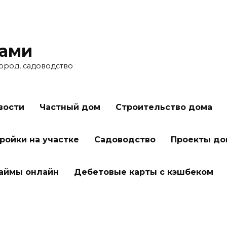
ками
город, садоводство
вости
Частный дом
Строительство дома
ройки на участке
Садоводство
Проекты до
займы онлайн
Дебетовые карты с кэшбеком