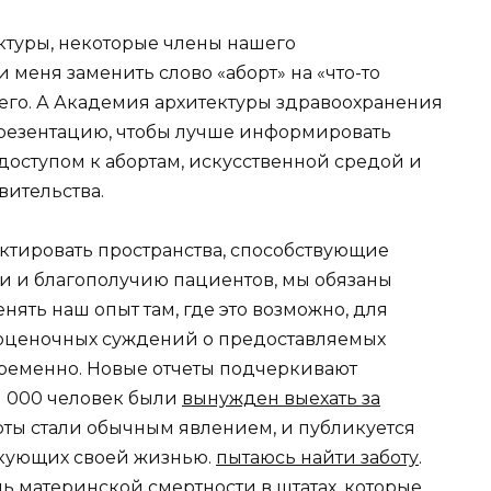
ектуры, некоторые члены нашего
меня заменить слово «аборт» на «что-то
 его. А Академия архитектуры здравоохранения
презентацию, чтобы лучше информировать
 доступом к абортам, искусственной средой и
вительства.
ектировать пространства, способствующие
и и благополучию пациентов, мы обязаны
ять наш опыт там, где это возможно, для
 оценочных суждений о предоставляемых
оевременно. Новые отчеты подчеркивают
1 000 человек были
вынужден выехать за
рты стали обычным явлением, и публикуется
скующих своей жизнью.
пытаюсь найти заботу
.
ь материнской смертности в штатах, которые