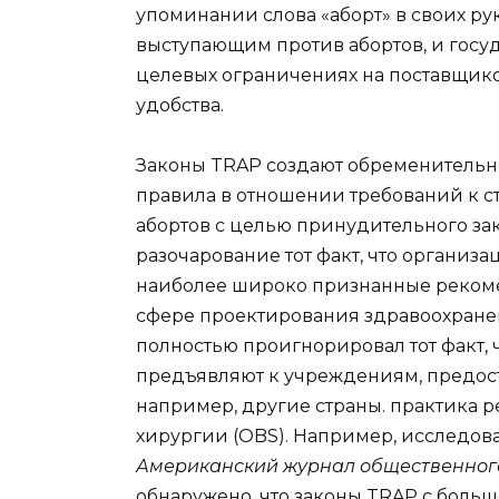
упоминании слова «аборт» в своих р
выступающим против абортов, и госу
целевых ограничениях на поставщиков
удобства.
Законы TRAP создают обременительн
правила в отношении требований к 
абортов с целью принудительного за
разочарование тот факт, что организац
наиболее широко признанные рекоме
сфере проектирования здравоохране
полностью проигнорировал тот факт, ч
предъявляют к учреждениям, предост
например, другие страны. практика р
хирургии (OBS). Например, исследов
Американский журнал общественног
обнаружено, что законы TRAP с больш