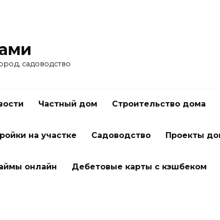
ками
город, садоводство
вости
Частный дом
Строительство дома
ройки на участке
Садоводство
Проекты до
займы онлайн
Дебетовые карты с кэшбеком