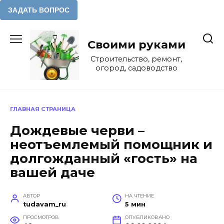
Перейти
к
Своими руками
содержанию
Строительство, ремонт,
огород, садоводство
ГЛАВНАЯ СТРАНИЦА
Дождевые черви –
неотъемлемый помощник и
долгожданный «гость» на
вашей даче
АВТОР
НА ЧТЕНИЕ
tudavam_ru
5 мин
ПРОСМОТРОВ
ОПУБЛИКОВАНО